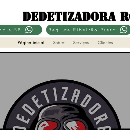
Dedetizadora 
mpia SP
Reg. de Ribeirão Preto
Página inicial
Sobre
Serviços
Clientes