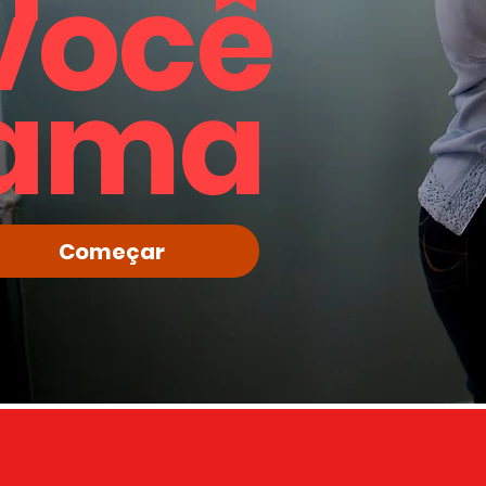
você
ama
Começar